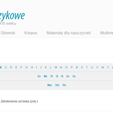
XXI wieku
Słownik
Korpus
Materiały dla nauczycieli
Multim
B
C
D
E
F
G
H
I
J
K
L
M
N
O
P
R
S
T
U
V
W
Y
Ba
Be
Bf
Bi
Bl
Bu
By
Bec
Bek
Bel
Zdrob­nie­nie od beka (zob.)