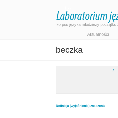
korpus języka młodzieży początku 
Aktualności
beczka
A
Defi­ni­cja (wyja­śnie­nie) zna­cze­nia