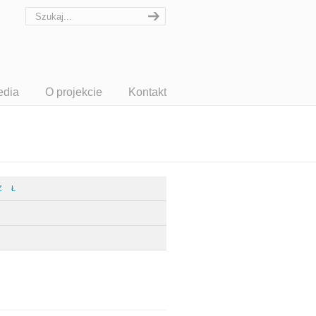
edia
O projekcie
Kontakt
Z
Ł